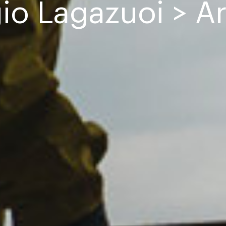
gio Lagazuoi > A