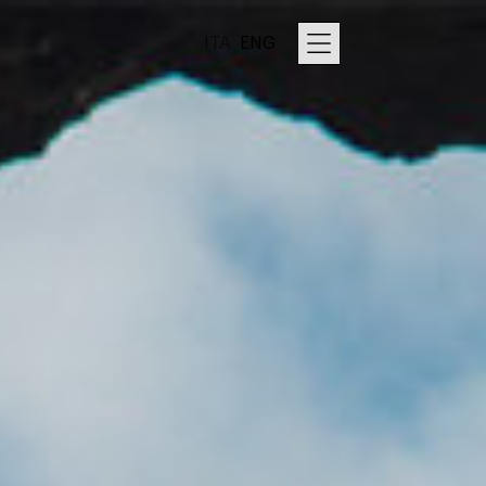
ITA
ENG