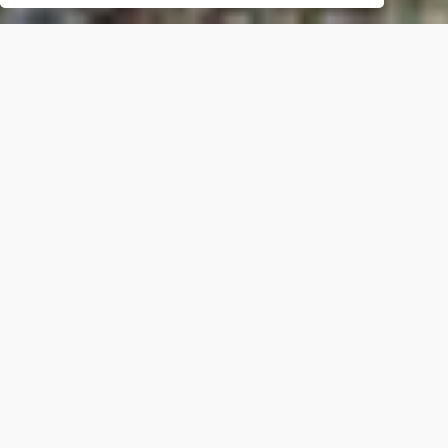
LUNGHEZZA
17,9
Km
DIFFICOLTÀ*
E
DISLIVELLO*
+
1883
m
-
1010
m