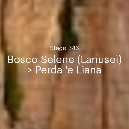
Stage
343
Bosco Selene (Lanusei)
> Perda 'e Liana