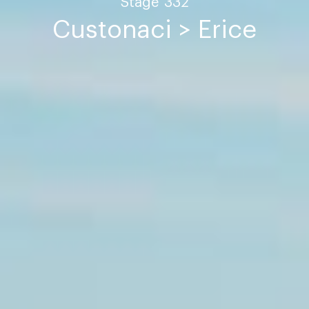
Stage
332
Custonaci > Erice