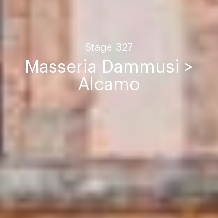
Stage
327
Masseria Dammusi >
Alcamo