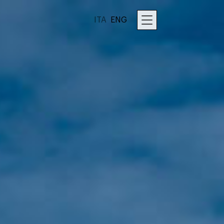
ITA
ENG