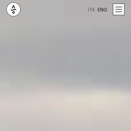
ITA
ENG