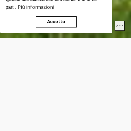
parti.
Più informazioni
Accetto
< < <
> > >
LENGTH
21.0
Km
DIFFICULTY*
E
ALTITUDE GAIN*