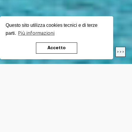
Questo sito utilizza cookies tecnici e di terze
parti.
Più informazioni
Accetto
< < <
> > >
LENGTH
22.20
Km
DIFFICULTY*
E