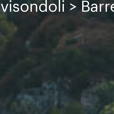
ivisondoli > Barr