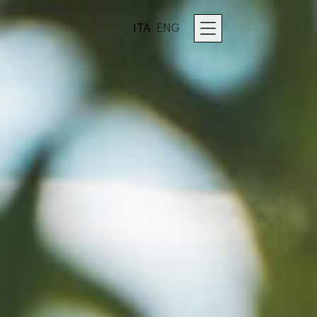
ITA
ENG